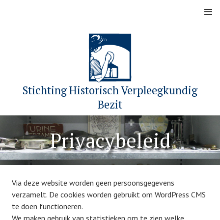
Skip
MENU
to
content
Stichting Historisch Verpleegkundig
Bezit
Privacybeleid
Via deze website worden geen persoonsgegevens
verzamelt. De cookies worden gebruikt om WordPress CMS
te doen functioneren.
We maken gebruik van statistieken om te zien welke