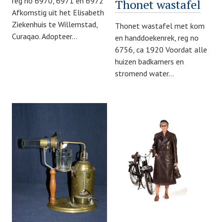
reg no 6970, 6971 en 6972
Thonet wastafel
Afkomstig uit het Elisabeth
Ziekenhuis te Willemstad,
Thonet wastafel met kom
Curaqao. Adopteer…
en handdoekenrek, reg no
6756, ca 1920 Voordat alle
huizen badkamers en
stromend water…