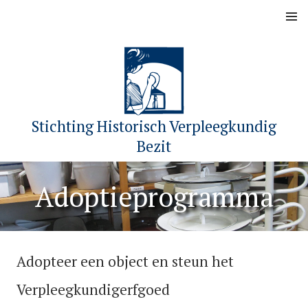
Skip
MENU
to
content
Stichting Historisch Verpleegkundig
Bezit
Adoptieprogramma
Adopteer een object en steun het
Verpleegkundigerfgoed