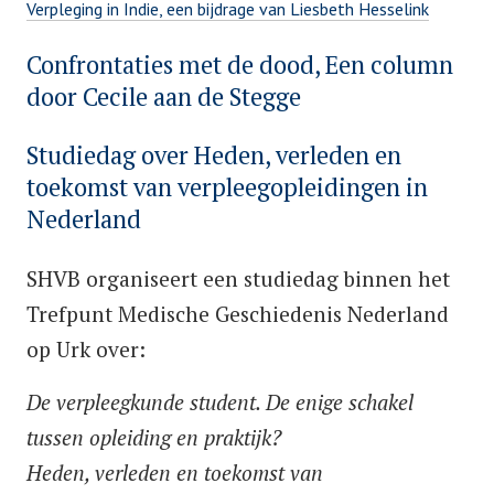
Verpleging in Indie, een bijdrage van Liesbeth Hesselink
o
y
s
s
Confrontaties met de dood, Een column
P
t
h
o
door Cecile aan de Stegge
e
v
s
d
b
P
b
t
Studiedag over Heden, verleden en
o
P
o
y
e
n
o
toekomst van verpleegopleidingen in
s
s
d
3
s
Nederland
t
h
i
n
t
e
v
n
o
e
P
b
d
b
G
SHVB organiseert een studiedag binnen het
v
d
o
y
o
e
Trefpunt Medische Geschiedenis Nederland
e
i
s
s
n
e
m
n
t
h
op Urk over:
3
n
b
G
e
v
n
c
e
e
d
b
De verpleegkunde student. De enige schakel
o
a
r
e
o
v
t
tussen opleiding en praktijk?
2
n
n
e
e
Heden, verleden en toekomst van
0
c
7
m
g