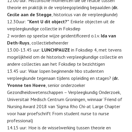
12.00 uur: Historische momenten die de relatie tussen
theorie en praktijk in de verpleegopleiding bepaalden (
dr.
Cecile aan de Stegge
, historicus van de verpleegkunde)
12.30uur:
”Kent U dit object?”
Enkele objecten uit de
verpleegkundige collectie in Foksdiep
2 worden op speelse wijze geïdentificeerd o.l.v.
Ida van
Deth-Ruys
, collectiebeheerder
13.00-13.45 uur:
LUNCHPAUZE
in Foksdiep 4, met tevens
mogelijkheid om de historisch verpleegkundige collectie en
andere collecties aan het Foksdiep te bezichtigen
13.45 uur: Waar lopen beginnende hbo studenten
verpleegkunde tegenaan tijdens opleiding en stages? (
dr.
Yvonne ten Hoeve
, senior onderzoeker
Gezondheidswetenschappen – Verpleegkundig Onderzoek,
Universitair Medisch Centrum Groningen, winnaar ‘Friend of
Nursing Award 2018 van ’Sigma Rho Chi-at Large Chapter
voor haar proefschrift From student nurse to nurse
professional)
14.15 uur: Hoe is de wisselwerking tussen theorie en