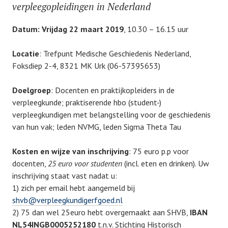
2
a
j
verpleegopleidingen in Nederland
b
o
0
t
a
e
r
e
n
Datum: Vrijdag 22 maart 2019
, 10.30 – 16.15 uur
r
i
g
u
2
e
o
a
Locatie
: Trefpunt Medische Geschiedenis Nederland,
0
r
r
Foksdiep 2-4, 8321 MK Urk (06-57395653)
2
i
i
0
e
2
Doelgroep
: Docenten en praktijkopleiders in de
0
verpleegkunde; praktiserende hbo (student-)
1
verpleegkundigen met belangstelling voor de geschiedenis
9
van hun vak; leden NVMG, leden Sigma Theta Tau
Kosten en wijze van inschrijving
: 75 euro p.p voor
docenten,
25 euro voor studenten
(incl. eten en drinken). Uw
inschrijving staat vast nadat u:
1) zich per email hebt aangemeld bij
shvb@verpleegkundigerfgoed.nl
2) 75 dan wel 25euro hebt overgemaakt aan SHVB,
IBAN
NL54INGB0005252180
t.n.v. Stichting Historisch