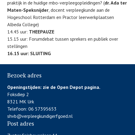
praktijk in de huidige mbo-verpleegopleidingen? (
dr. Ada ter
Maten-Speksnijder
, docent verpleegkunde aan de
Hogeschool Rotterdam en Practor leerwerkplaatsen
Albeda College)
14.45 uur:
THEEPAUZE
15.15 uur: Forumdebat tussen sprekers en publiek over
stellingen
16.15 uur: SLUITING
P
Bezoek adres
o
s
Openingstijden:
zie de Open Depot pagina.
t
Foksdiep 2
e
8321 MK Urk
d
Telefoon: 06 57395653
i
shvb@verpleegkundigerfgoed.nl
n
Post adres
G
e