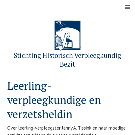
Skip
MENU
to
content
Stichting Historisch Verpleegkundig
Bezit
Leerling-
verpleegkundige en
verzetsheldin
Over leerling-verpleegster Janny A. Tissink en haar moedige
P
b