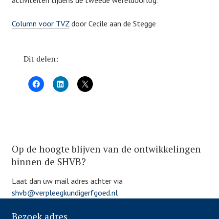
activiteiten tijdens de tweede wereldoorlog.
o
y
s
s
Column voor TVZ
door Cecile aan de Stegge
t
h
e
v
d
b
Dit delen:
o
n
2
4
d
e
c
P
e
Op de hoogte blijven van de ontwikkelingen
o
m
s
binnen de SHVB?
b
t
e
Laat dan uw mail adres achter via
e
r
shvb@verpleegkundigerfgoed.nl
d
2
i
0
Bezoek adres
n