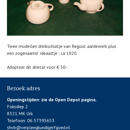
d
b
o
n
5
f
e
b
Twee modellen drinkschuitje van Regout aardewerk plus
r
een zogenaamd ‘ ideaaltje ’, ca 1920
u
a
Adopteer dit drietal voor € 50-
r
i
2
Bezoek adres
0
1
Openingstijden:
zie de Open Depot pagina.
9
Foksdiep 2
8321 MK Urk
Telefoon: 06 57395653
shvb@verpleegkundigerfgoed.nl