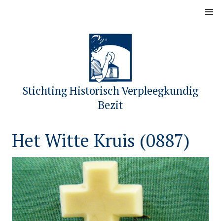
Skip
MENU
to
content
Stichting Historisch Verpleegkundig
Bezit
Het Witte Kruis (0887)
P
b
o
y
s
s
t
h
e
v