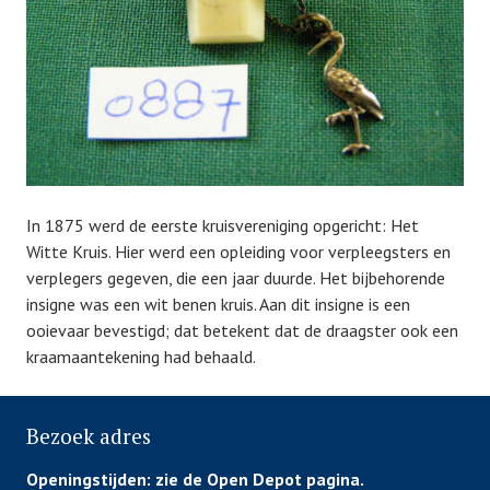
d
b
o
n
5
f
e
b
r
u
In 1875 werd de eerste kruisvereniging opgericht: Het
a
Witte Kruis. Hier werd een opleiding voor verpleegsters en
r
verplegers gegeven, die een jaar duurde. Het bijbehorende
i
insigne was een wit benen kruis. Aan dit insigne is een
2
ooievaar bevestigd; dat betekent dat de draagster ook een
0
kraamaantekening had behaald.
1
9
Bezoek adres
Openingstijden:
zie de Open Depot pagina.