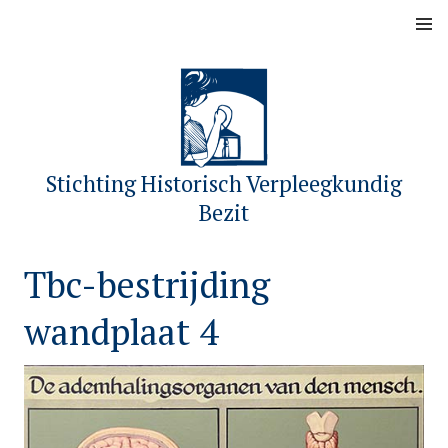
Skip
MENU
to
content
Stichting Historisch Verpleegkundig
Bezit
Tbc-bestrijding
wandplaat 4
P
b
o
y
s
s