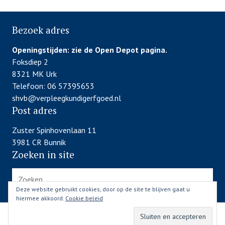
Bezoek adres
Openingstijden:
zie de Open Depot pagina.
Foksdiep 2
8321 MK Urk
Telefoon: 06 57395653
shvb@verpleegkundigerfgoed.nl
Post adres
Zuster Spinhovenlaan 11
3981 CR Bunnik
Zoeken in site
Zoeken
naar:
Deze website gebruikt cookies, door op de site te blijven gaat u
hiermee akkoord.
Cookie beleid
website door TastyMouse