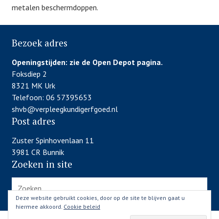
metalen beschermdoppen.
Bezoek adres
Openingstijden:
zie de Open Depot pagina.
Foksdiep 2
8321 MK Urk
Telefoon: 06 57395653
shvb@verpleegkundigerfgoed.nl
Post adres
Zuster Spinhovenlaan 11
3981 CR Bunnik
Zoeken in site
Zoeken
naar:
Deze website gebruikt cookies, door op de site te blijven gaat u
hiermee akkoord.
Cookie beleid