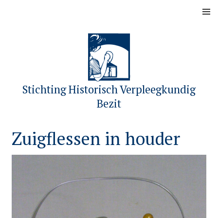
Skip
MENU
to
content
Stichting Historisch Verpleegkundig
Bezit
Zuigflessen in houder
P
b
o
y
s
s
t
h
e
v