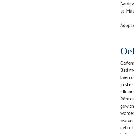
Aardew
te Maa
Adopte
Oe
Oefenm
Bed me
been d
juiste
elkaar
Röntge
gewich
worden
waren,
gebrok