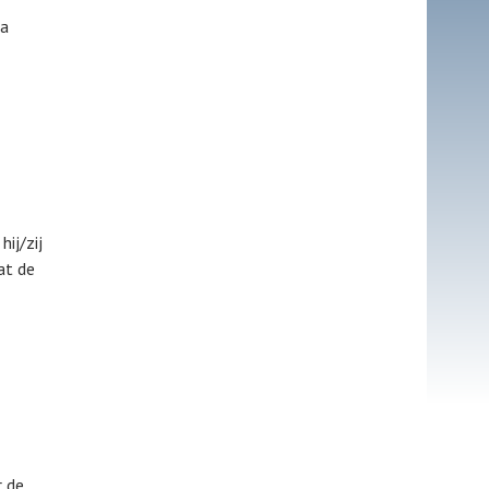
Ca
ij/zij
at de
r de