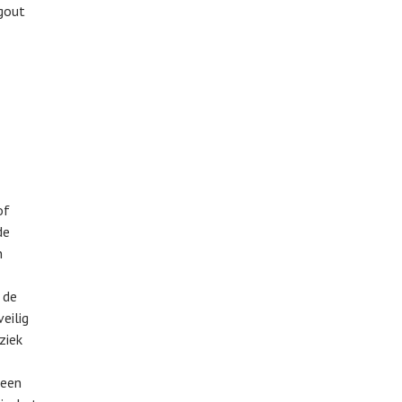
gout
of
de
n
 de
eilig
ziek
 een