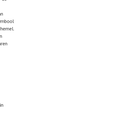
an
symbool
 hemel.
an
uren
in