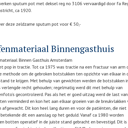
erken sputum pot met deksel reg no 3106 vervaardigd door fa Re
stricht, ca 1920.
er deze zeldzame sputum pot voor € 50,-
fenmateriaal Binnengasthuis
ateriaal Binnen Gasthuis Amsterdam
t pop in tractie. Tot ca 1975 was tractie na een fractuur van arm 
e methode om de gebroken botstukken ten opzichte van elkaar in 
 stand te krijgen. Met behulp van gewichten werden de botstukken i
s verlengde recht gehouden; regelmatig werd dit met behulp van
nfoto’s gecontroleerd. Pas als het er goed uitzag werd de last van
ten verminderd en kon het aan elkaar groeien van de breukvlakken v
 afgewacht. Dit kon heel lang duren en voor de patiënten, die niet 
 betekende dit een aanslag op het geduld. Vanaf ca 1980 worden
en botten operatief in de juiste stand gebracht en bevestigd. Dit is