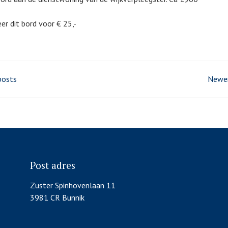
er dit bord voor € 25,-
s
posts
Newer
gation
Post adres
Zuster Spinhovenlaan 11
3981 CR Bunnik