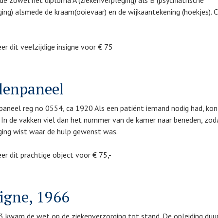
de zowel het diploma A (ziekenverpleging) als B (psychiatrische
ging) alsmede de kraam(ooievaar) en de wijkaantekening (hoekjes). 
er dit veelzijdige insigne voor € 75
lenpaneel
paneel reg no 0554, ca 1920 Als een patiënt iemand nodig had, kon h
. In de vakken viel dan het nummer van de kamer naar beneden, zod
ging wist waar de hulp gewenst was.
er dit prachtige object voor € 75,-
igne, 1966
3 kwam de wet op de ziekenverzorging tot stand. De opleiding duu