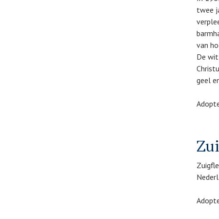
twee j
verple
barmha
van ho
De wit
Christ
geel e
Adopte
Zui
Zuigfl
Nederla
Adopte