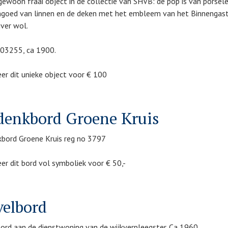
gewoon fraai object in de collectie van SHVB: de pop is van porsele
goed van linnen en de deken met het embleem van het Binnengasth
iver wol.
 03255, ca 1900.
er dit unieke object voor € 100
denkbord Groene Kruis
bord Groene Kruis reg no 3797
er dit bord vol symboliek voor € 50,-
elbord
ord aan de dienstwoning van de wijkverpleegster. Ca 1960