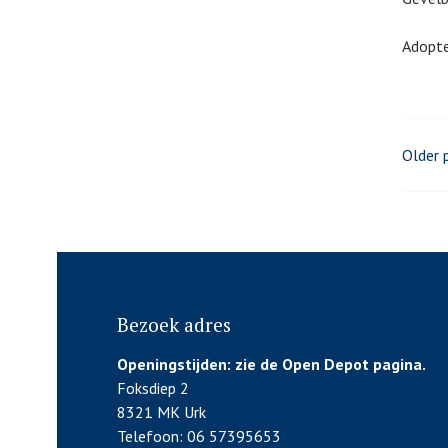
Adopte
Post
Older 
navi
Bezoek adres
Openingstijden:
zie de Open Depot pagina.
Foksdiep 2
8321 MK Urk
Telefoon: 06 57395653