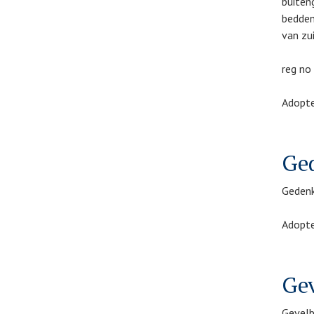
buiten
bedden
van zu
reg no
Adopte
Ge
Gedenk
Adopte
Gev
Gevelb