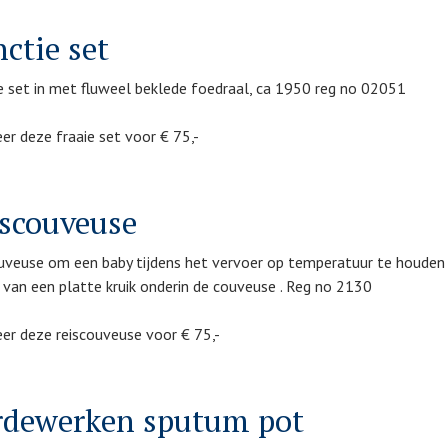
ctie set
e set in met fluweel beklede foedraal, ca 1950 reg no 02051
er deze fraaie set voor € 75,-
scouveuse
uveuse om een baby tijdens het vervoer op temperatuur te houde
 van een platte kruik onderin de couveuse . Reg no 2130
er deze reiscouveuse voor € 75,-
rdewerken sputum pot