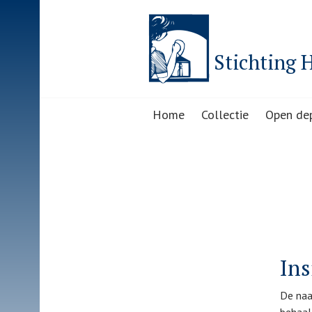
Skip
to
content
Stichting 
Home
Collectie
Open de
Ins
De naa