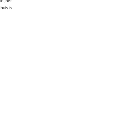
in, het
uis is