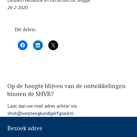
Liesbeth Hesselink en Cecile aan de Stegge,
26-2-2020
Dit delen:
P
Op de hoogte blijven van de ontwikkelingen
o
s
binnen de SHVB?
t
Laat dan uw mail adres achter via
e
shvb@verpleegkundigerfgoed.nl
d
i
Bezoek adres
n
B