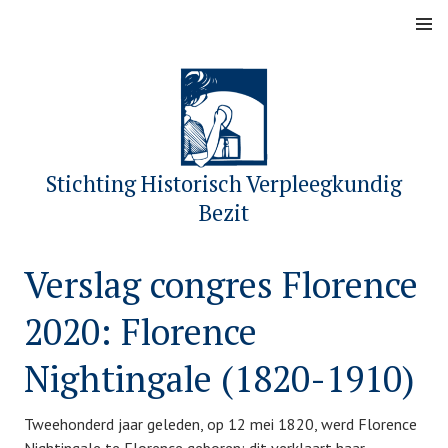
Skip
MENU
to
content
Stichting Historisch Verpleegkundig
Bezit
Verslag congres Florence
2020: Florence
Nightingale (1820-1910)
Tweehonderd jaar geleden, op 12 mei 1820, werd Florence
P
b