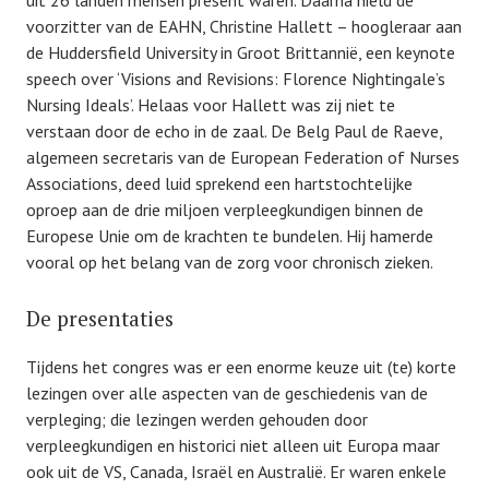
uit 26 landen mensen present waren. Daarna hield de
voorzitter van de EAHN, Christine Hallett – hoogleraar aan
de Huddersfield University in Groot Brittannië, een keynote
speech over ‘Visions and Revisions: Florence Nightingale’s
Nursing Ideals’. Helaas voor Hallett was zij niet te
verstaan door de echo in de zaal. De Belg Paul de Raeve,
algemeen secretaris van de European Federation of Nurses
Associations, deed luid sprekend een hartstochtelijke
oproep aan de drie miljoen verpleegkundigen binnen de
Europese Unie om de krachten te bundelen. Hij hamerde
vooral op het belang van de zorg voor chronisch zieken.
De presentaties
Tijdens het congres was er een enorme keuze uit (te) korte
lezingen over alle aspecten van de geschiedenis van de
verpleging; die lezingen werden gehouden door
verpleegkundigen en historici niet alleen uit Europa maar
ook uit de VS, Canada, Israël en Australië. Er waren enkele