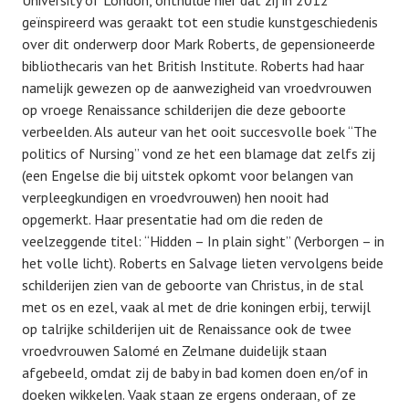
University of London, onthulde hier dat zij in 2012
geïnspireerd was geraakt tot een studie kunstgeschiedenis
over dit onderwerp door Mark Roberts, de gepensioneerde
bibliothecaris van het British Institute. Roberts had haar
namelijk gewezen op de aanwezigheid van vroedvrouwen
op vroege Renaissance schilderijen die deze geboorte
verbeelden. Als auteur van het ooit succesvolle boek “The
politics of Nursing” vond ze het een blamage dat zelfs zij
(een Engelse die bij uitstek opkomt voor belangen van
verpleegkundigen en vroedvrouwen) hen nooit had
opgemerkt. Haar presentatie had om die reden de
veelzeggende titel: “Hidden – In plain sight” (Verborgen – in
het volle licht). Roberts en Salvage lieten vervolgens beide
schilderijen zien van de geboorte van Christus, in de stal
met os en ezel, vaak al met de drie koningen erbij, terwijl
op talrijke schilderijen uit de Renaissance ook de twee
vroedvrouwen Salomé en Zelmane duidelijk staan
afgebeeld, omdat zij de baby in bad komen doen en/of in
doeken wikkelen. Vaak staan ze ergens onderaan, of ze