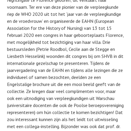
Nightingale te Florence geboren; dit verklaart haar
o
y
voornaam. Ter ere van deze pionier van de verpleegkunde
s
s
riep de WHO 2020 uit tot het ‘jaar van de verpleegkundige
t
h
en de vroedvrouw’ en organiseerde de EAHN (European
e
v
Association for the History of Nursing) van 13 tot 15
d
b
februari 2020 een congres in haar geboorteplaats Florence,
o
met mogelijkheid tot bezichtiging van haar villa. Drie
n
bestuursleden (Petrie Roodbol, Cecile aan de Stegge en
1
Liesbeth Hesselink) woonden dit congres bij om SHVB in dit
8
internationale gezelschap te presenteren. Tijdens de
m
jaarvergadering van de EAHN en tijdens alle lezingen die ze
a
individueel of samen bezochten, deelden ze een
a
Engelstalige brochure uit die een mooi beeld geeft van de
r
collectie. Ze kregen daar veel complimenten voor, maar
t
ook een uitnodiging van verpleegkundigen uit Warschau
2
(universitaire docenten die ook de Poolse beroepsvereniging
0
representeren) om hún collectie te komen bezichtigen! Dat
2
zou interessant kunnen zijn als het leidt tot uitwisseling
0
met een collega-instelling. Bijzonder was ook dat prof. dr.