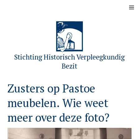
Skip
MENU
to
content
Stichting Historisch Verpleegkundig
Bezit
Zusters op Pastoe
meubelen. Wie weet
meer over deze foto?
P
b