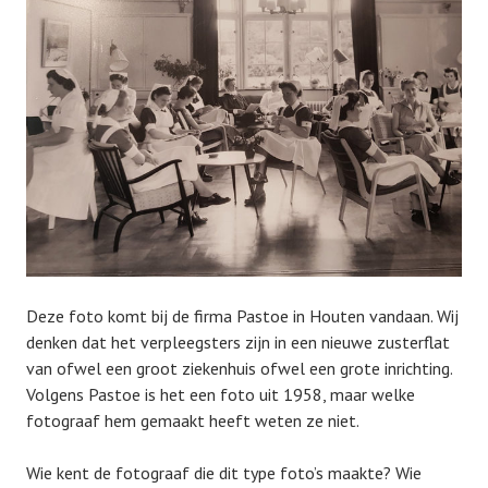
o
y
s
s
t
h
e
v
d
b
o
n
1
1
m
e
i
2
Deze foto komt bij de firma Pastoe in Houten vandaan. Wij
0
denken dat het verpleegsters zijn in een nieuwe zusterflat
2
van ofwel een groot ziekenhuis ofwel een grote inrichting.
0
Volgens Pastoe is het een foto uit 1958, maar welke
fotograaf hem gemaakt heeft weten ze niet.
Wie kent de fotograaf die dit type foto’s maakte? Wie