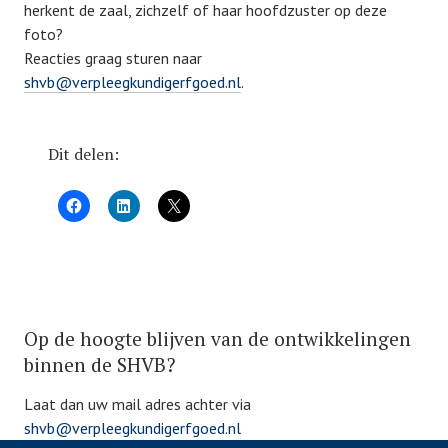
herkent de zaal, zichzelf of haar hoofdzuster op deze
foto?
Reacties graag sturen naar
shvb@verpleegkundigerfgoed.nl
.
Dit delen:
P
Op de hoogte blijven van de ontwikkelingen
o
s
binnen de SHVB?
t
Laat dan uw mail adres achter via
e
shvb@verpleegkundigerfgoed.nl
d