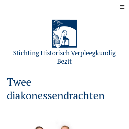
Skip
MENU
to
content
Stichting Historisch Verpleegkundig
Bezit
Twee
diakonessendrachten
P
b
o
y
s
s